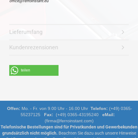
office@ferroinstant.eu
Lieferumfang
Kundenrezensionen
teilen
Offen:
Mo. - Fr. von 9.00 Uhr - 16.00 Uhr
Telefon:
(+49) 0365-
55237125
Fax:
(+49) 0365-43195240
eMail:
(firma@ferroinstant.com)
Telefonische Bestellungen sind für Privatkunden und Gewerbekunden
grundsätzlich nicht möglich.
Beachten Sie dazu auch unsere
Hinweise