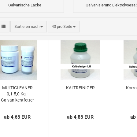
Galvanische Lacke
Galvanisierung Elektrolysesal
Sortieren nach
40 pro Seite
MULTICLEANER
KALTREINIGER
Korro
0,1-5,0 Kg -
Galvanikentfetter
ab 4,65 EUR
ab 4,85 EUR
ab