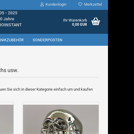
Kundenlogin
Merkzettel
05 - 2025
0 Jahre
Ihr Warenkorb
ROINSTANT
0,00 EUR
ANIKZUBEHÖR
SONDERPOSTEN
chs usw.
llen
en Sie sich in dieser Kategorie einfach um und kaufen
ergessen?