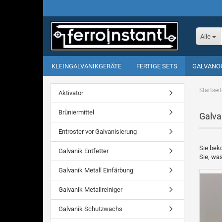
Alle
KLEINGALVANIKGERÄTE
FERTIGE SETS
GALVANO
Startseit
Aktivator
Brüniermittel
Galva
Entroster vor Galvanisierung
Sie bek
Galvanik Entfetter
Sie, was
Galvanik Metall Einfärbung
Galvanik Metallreiniger
Galvanik Schutzwachs