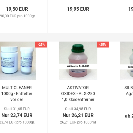
19,50 EUR
19,95 EUR
1
90,00 EUR pro 1000gr.
-25%
-25%
MULTICLEANER
AKTIVATOR
SIL
1000g - Entfetter
OXIDEX - ALG-280
Ag/
vor der
1,0l Oxidentferner
Galvanisierung
Statt 31,65 EUR
Statt 34,95 EUR
Nur 23,74 EUR
Nur 26,21 EUR
ab 
23,74 EUR pro 1000gr.
26,21 EUR pro 1000ml