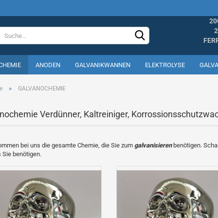
20
2
FER
CHEMIE
ANODEN
GALVANIKWANNEN
ELEKTROLYSE
GALV
»
e
GALVANOCHEMIE
nochemie Verdünner, Kaltreiniger, Korrossionsschutzwa
Konto erste
ommen bei uns die gesamte Chemie, die Sie zum
galvanisieren
benötigen. Schau
 Sie benötigen.
Passwort v