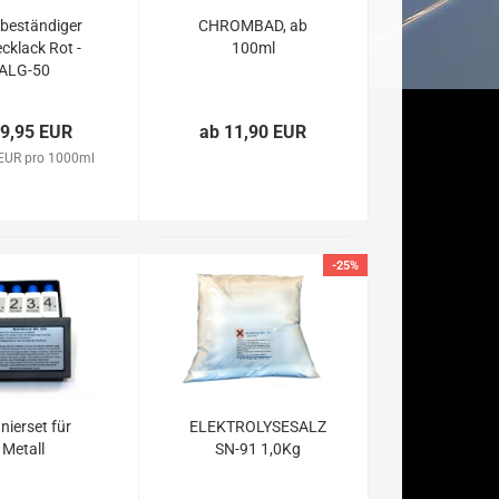
ebeständiger
CHROMBAD, ab
cklack Rot -
100ml
ALG-50
 9,95 EUR
ab 11,90 EUR
EUR pro 1000ml
-25%
nierset für
ELEKTROLYSESALZ
Metall
SN-91 1,0Kg