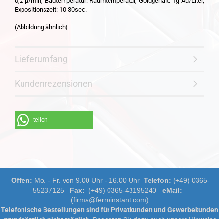
0,2 µ/min, Badtemperatur: Raumtemperatur, Goldgehalt: 1g Au/Liter,
Expositionszeit: 10-30sec.
(Abbildung ähnlich)
Lieferumfang
Kundenrezensionen
teilen
Offen:
Mo. - Fr. von 9.00 Uhr - 16.00 Uhr
Telefon:
(+49) 0365-
55237125
Fax:
(+49) 0365-43195240
eMail:
(firma@ferroinstant.com)
Telefonische Bestellungen sind für Privatkunden und Gewerbekunden