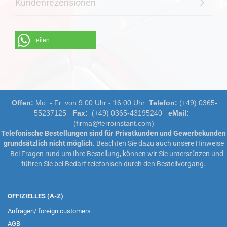
Kundenrezensionen
teilen
Offen:
Mo. - Fr. von 9.00 Uhr - 16.00 Uhr
Telefon:
(+49) 0365-
55237125
Fax:
(+49) 0365-43195240
eMail:
(firma@ferroinstant.com)
Telefonische Bestellungen sind für Privatkunden und Gewerbekunden
grundsätzlich nicht möglich.
Beachten Sie dazu auch unsere
Hinweise
Bei Fragen rund um Ihre Bestellung, können wir Sie unterstützen und
führen Sie bei Bedarf telefonisch durch den Bestellvorgang.
OFFIZIELLES (A-Z)
Anfragen/ foreign customers
AGB