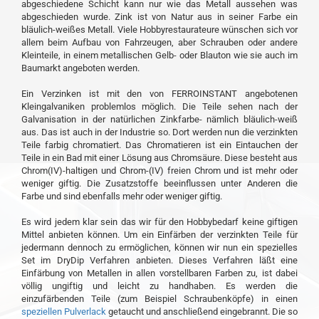
abgeschiedene Schicht kann nur wie das Metall aussehen was
abgeschieden wurde. Zink ist von Natur aus in seiner Farbe ein
bläulich-weißes Metall. Viele Hobbyrestaurateure wünschen sich vor
allem beim Aufbau von Fahrzeugen, aber Schrauben oder andere
Kleinteile, in einem metallischen Gelb- oder Blauton wie sie auch im
Baumarkt angeboten werden.
Ein Verzinken ist mit den von FERROINSTANT angebotenen
Kleingalvaniken problemlos möglich. Die Teile sehen nach der
Galvanisation in der natürlichen Zinkfarbe- nämlich bläulich-weiß
aus. Das ist auch in der Industrie so. Dort werden nun die verzinkten
Teile farbig chromatiert. Das Chromatieren ist ein Eintauchen der
Teile in ein Bad mit einer Lösung aus Chromsäure. Diese besteht aus
Chrom(IV)-haltigen und Chrom-(IV) freien Chrom und ist mehr oder
weniger giftig. Die Zusatzstoffe beeinflussen unter Anderen die
Farbe und sind ebenfalls mehr oder weniger giftig.
Es wird jedem klar sein das wir für den Hobbybedarf keine giftigen
Mittel anbieten können. Um ein Einfärben der verzinkten Teile für
jedermann dennoch zu ermöglichen, können wir nun ein spezielles
Set im DryDip Verfahren anbieten. Dieses Verfahren läßt eine
Einfärbung von Metallen in allen vorstellbaren Farben zu, ist dabei
völlig ungiftig und leicht zu handhaben. Es werden die
einzufärbenden Teile (zum Beispiel Schraubenköpfe) in einen
speziellen Pulverlack
getaucht und anschließend eingebrannt. Die so