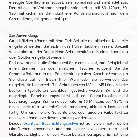
erzeugte Oberfläche ist robust, sehr abriebfest und sieht edel aus.
Der mit diesem Verfahren eingebrannte Lack ist mit 60 -120µm, 60-
120 mal dicker als die industrielle Konversionsschicht nach dem
Chromatieren, mit gerade mal 1µm.
Zur Anwendung:
Grundsätzlich können mit dem Farb-Set alle metallischen Kleinteile
eingefärbt werden, die sich in das Pulver tauchen lassen. Speziell
sollen aber mit der Doppeldose Schraubenköpfe in einen Lasurblau
oder Goldton eingefärbt werden.
Erst erwärmen sie die Schraubenköpfe ganz leicht, zum Beispiel mit
einen Brenner, Fön oder ähnlichen. Tauchen (dippen) Sie die
Schraubköpfe nun in das Beschichtungspulver. Anschließend legen
Sie diese auf ein Blech Ihrer Wahl oder sie verwenden das
mitgelieferte Lochblech. Tip: Schrauben von M3 bis M5 können in die
Löcher mitgelieferten Lochblech gesteckt werden. So wird die
angedippte Beschichtungsschicht auf den Schraubköpfen nicht
beschädigt. Legen Sie nun diese Teile für 10 Minuten, bei 185°C in
einen Herd/Ofen. Anschließend entnehmen, abkühlen lassen und
fertig. Um eine höhere Schichtstärke oder anderen Farbeffekt zu
erziehlen, können Sie diesen Vorgang wiederholen.
Dieses
Qualitäts- Beschichtungspulver
ist auf vielen metallischen
Oberflächen anwendbar und mit seiner exellenten Farb- und
Glanzbeständigkeitl für den Außenbereich konzipiert. Es hat eine