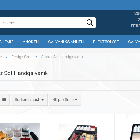
20
2
FER
CHEMIE
ANODEN
GALVANIKWANNEN
ELEKTROLYSE
GALV
»
»
e
Fertige Sets
Starter Set Handgalvanik
er Set Handgalvanik
Konto erste
Sortieren nach
40 pro Seite
Passwort v