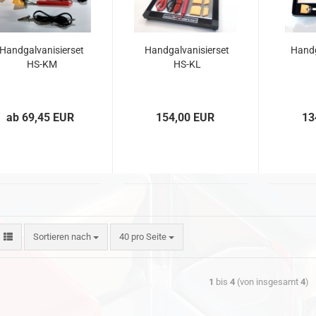
Handgalvanisierset
Handgalvanisierset
Handg
HS-KM
HS-KL
ab 69,45 EUR
154,00 EUR
13
Sortieren nach
40 pro Seite
1
bis
4
(von insgesamt
4
)