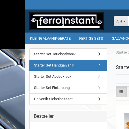
Alle
KLEINGALVANIKGERÄTE
FERTIGE SETS
GALVANO
Startseit
Starter Set Tauchgalvanik
Starter Set Handgalvanik
Start
Starter Set Abdecklack
Starter Set Einfärbung
Galvanik Sicherheitsset
Bestseller