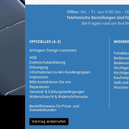
Offen:
Mo. - Fr. von 9.00 Uhr - 
Telefonische Bestellungen sind f
Bei Fragen rund um Ihre Bes
OFFIZIELLES (A-Z)
WISSEN
Anfragen/ foreign customers
Fotodoku
AGB
Bedienun
Datenschutzerklärung
Bedienun
Entsorgung
Wichtige
Informationen zu den Kundengruppen
Wichtiges
Impressum
Kaufempf
Bitte kontaktieren Sie uns
Gelb und 
Reparaturen
Wussten 
Versand- & Zahlungsbedingungen
Widerrufsrecht & Widerrufsformular
Bestellhinweise für Privat- und
Gewerbekunden
Vertrag widerrufen