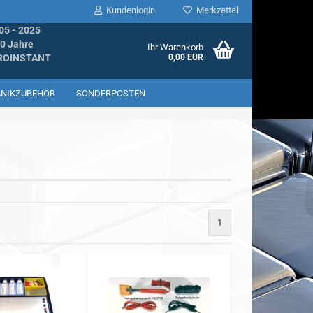
Kundenlogin
Merkzettel
05 - 2025
0 Jahre
Ihr Warenkorb
ROINSTANT
0,00 EUR
ANIKZUBEHÖR
SONDERPOSTEN
llen
1
ergessen?