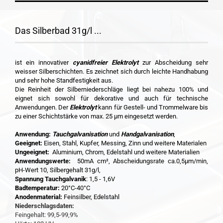
Das Silberbad 31g/l ...
ist ein innovativer
cyanidfreier Elektrolyt
zur Abscheidung sehr
weisser Silberschichten. Es zeichnet sich durch leichte Handhabung
und sehr hohe Standfestigkeit aus.
Die Reinheit der Silberniederschläge liegt bei nahezu 100% und
eignet sich sowohl für dekorative und auch für technische
Anwendungen. Der
Elektrolyt
kann für Gestell- und Trommelware bis
zu einer Schichtstärke von max. 25 µm eingesetzt werden.
Anwendung:
Tauchgalvanisation
und
Handgalvanisation
,
Geeignet:
Eisen, Stahl, Kupfer, Messing, Zinn und weitere Materialen
Ungeeignet:
Aluminium, Chrom, Edelstahl und weitere Materialien
Anwendungswerte:
50mA cm², Abscheidungsrate ca.0,5µm/min,
pH-Wert 10, Silbergehalt 31g/l,
Spannung Tauchgalvanik
: 1,5 - 1,6V
Badtemperatur:
20°C-40°C
Anodenmaterial:
Feinsilber, Edelstahl
Niederschlagsdaten:
Feingehalt: 99,5-99,9%