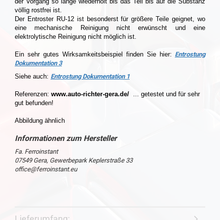
der Vorgang so lange wiederholt bis das Teil bis auf die Substanz
völlig rostfrei ist.
Der Entroster RU-12 ist besonderst für größere Teile geignet, wo
eine mechanische Reinigung nicht erwünscht und eine
elektrolytische Reinigung nicht möglich ist.
Ein sehr gutes Wirksamkeitsbeispiel finden Sie hier:
Entrostung
Dokumentation 3
Siehe auch:
Entrostung Dokumentation 1
Referenzen:
www.auto-richter-gera.de/
... getestet und für sehr
gut befunden!
Abbildung ähnlich
Fa. Ferroinstant
07549 Gera, Gewerbepark Keplerstraße 33
office@ferroinstant.eu
Lieferumfang: