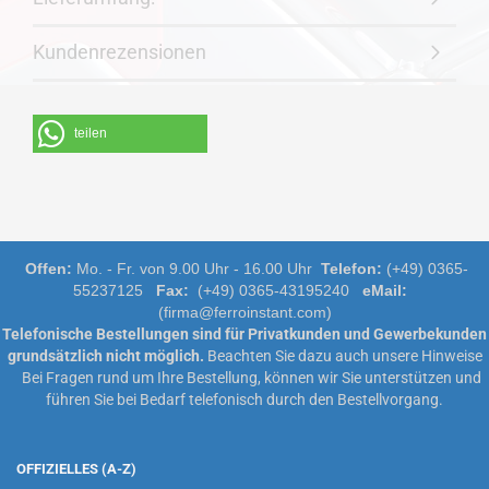
Kundenrezensionen
teilen
Offen:
Mo. - Fr. von 9.00 Uhr - 16.00 Uhr
Telefon:
(+49) 0365-
55237125
Fax:
(+49) 0365-43195240
eMail:
(firma@ferroinstant.com)
Telefonische Bestellungen sind für Privatkunden und Gewerbekunden
grundsätzlich nicht möglich.
Beachten Sie dazu auch unsere
Hinweise
Bei Fragen rund um Ihre Bestellung, können wir Sie unterstützen und
führen Sie bei Bedarf telefonisch durch den Bestellvorgang.
OFFIZIELLES (A-Z)