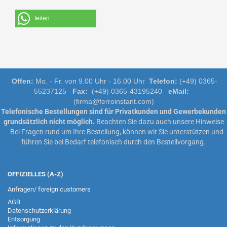
teilen
Offen:
Mo. - Fr. von 9.00 Uhr - 16.00 Uhr
Telefon:
(+49) 0365-
55237125
Fax:
(+49) 0365-43195240
eMail:
(firma@ferroinstant.com)
Telefonische Bestellungen sind für Privatkunden und Gewerbekunden
grundsätzlich nicht möglich.
Beachten Sie dazu auch unsere
Hinweise
Bei Fragen rund um Ihre Bestellung, können wir Sie unterstützen und
führen Sie bei Bedarf telefonisch durch den Bestellvorgang.
OFFIZIELLES (A-Z)
Anfragen/ foreign customers
AGB
Datenschutzerklärung
Entsorgung