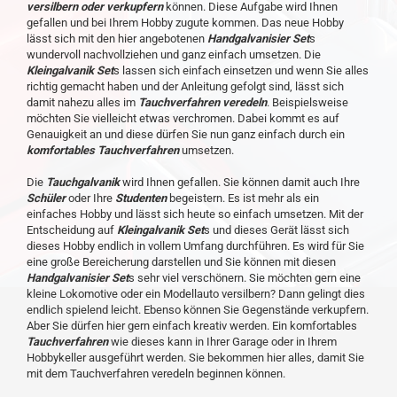
versilbern oder verkupfern
können. Diese Aufgabe wird Ihnen
gefallen und bei Ihrem Hobby zugute kommen. Das neue Hobby
lässt sich mit den hier angebotenen
Handgalvanisier Set
s
wundervoll nachvollziehen und ganz einfach umsetzen. Die
Kleingalvanik Set
s lassen sich einfach einsetzen und wenn Sie alles
richtig gemacht haben und der Anleitung gefolgt sind, lässt sich
damit nahezu alles im
Tauchverfahren veredeln
. Beispielsweise
möchten Sie vielleicht etwas verchromen. Dabei kommt es auf
Genauigkeit an und diese dürfen Sie nun ganz einfach durch ein
komfortables Tauchverfahren
umsetzen.
Die
Tauchgalvanik
wird Ihnen gefallen. Sie können damit auch Ihre
Schüler
oder Ihre
Studenten
begeistern. Es ist mehr als ein
einfaches Hobby und lässt sich heute so einfach umsetzen. Mit der
Entscheidung auf
Kleingalvanik Set
s und dieses Gerät lässt sich
dieses Hobby endlich in vollem Umfang durchführen. Es wird für Sie
eine große Bereicherung darstellen und Sie können mit diesen
Handgalvanisier Set
s sehr viel verschönern. Sie möchten gern eine
kleine Lokomotive oder ein Modellauto versilbern? Dann gelingt dies
endlich spielend leicht. Ebenso können Sie Gegenstände verkupfern.
Aber Sie dürfen hier gern einfach kreativ werden. Ein komfortables
Tauchverfahren
wie dieses kann in Ihrer Garage oder in Ihrem
Hobbykeller ausgeführt werden. Sie bekommen hier alles, damit Sie
mit dem Tauchverfahren veredeln beginnen können.