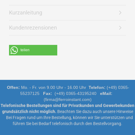
Kurzanleitung
Kundenrezensionen
teilen
Offen:
Mo. - Fr. von 9.00 Uhr - 16.00 Uhr
Telefon:
(+49) 0365-
55237125
Fax:
(+49) 0365-43195240
eMail:
(firma@ferroinstant.com)
Telefonische Bestellungen sind für Privatkunden und Gewerbekunden
grundsätzlich nicht möglich.
Beachten Sie dazu auch unsere
Hinweise
Bei Fragen rund um Ihre Bestellung, können wir Sie unterstützen und
führen Sie bei Bedarf telefonisch durch den Bestellvorgang.