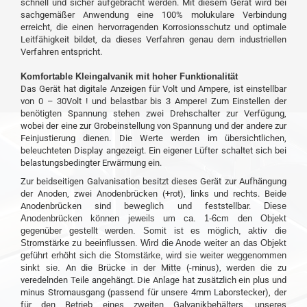
schnell und sicher aufgebracht werden. Mit diesem Gerät wird bei
sachgemäßer Anwendung eine 100% molukulare Verbindung
erreicht, die einen hervorragenden Korrosionsschutz und optimale
Leitfähigkeit bildet, da dieses Verfahren genau dem industriellen
Verfahren entspricht.
Komfortable Kleingalvanik mit hoher Funktionalität
Das Gerät hat digitale Anzeigen für Volt und Ampere, ist einstellbar
von 0 – 30Volt ! und belastbar bis 3 Ampere! Zum Einstellen der
benötigten Spannung stehen zwei Drehschalter zur Verfügung,
wobei der eine zur Grobeinstellung von Spannung und der andere zur
Feinjustierung dienen. Die Werte werden im übersichtlichen,
beleuchteten Display angezeigt. Ein eigener Lüfter schaltet sich bei
belastungsbedingter Erwärmung ein.
Zur beidseitigen Galvanisation besitzt dieses Gerät zur Aufhängung
der Anoden, zwei Anodenbrücken (+rot), links und rechts. Beide
Anodenbrücken sind beweglich und feststellbar.
Diese
Anodenbrücken können jeweils um ca. 1-6cm den Objekt
gegenüber gestellt werden. Somit ist es möglich, aktiv die
Stromstärke zu beeinflussen. Wird die Anode weiter an das Objekt
geführt erhöht sich die Stomstärke, wird sie weiter weggenommen
sinkt sie.
An die Brücke in der Mitte (-minus), werden die zu
veredelnden Teile angehängt. Die Anlage hat zusätzlich ein plus und
minus Stromausgang (passend für unsere 4mm Laborstecker), der
für den Betrieb eines zweiten Galvanikbehälters, unseres