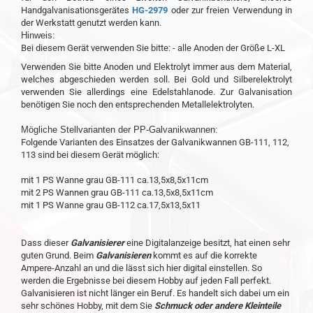
Handgalvanisationsgerätes
HG-2979
oder zur freien Verwendung in
der Werkstatt genutzt werden kann.
Hinweis:
Bei diesem Gerät verwenden Sie bitte: - alle Anoden der Größe L-XL
Verwenden Sie bitte Anoden und Elektrolyt immer aus dem Material,
welches abgeschieden werden soll. Bei Gold und Silberelektrolyt
verwenden Sie allerdings eine Edelstahlanode. Zur Galvanisation
benötigen Sie noch den entsprechenden Metallelektrolyten.
Mögliche Stellvarianten der PP-Galvanikwannen:
Folgende Varianten des Einsatzes der Galvanikwannen GB-111, 112,
113 sind bei diesem Gerät möglich:
mit 1 PS Wanne grau GB-111 ca.13,5x8,5x11cm
mit 2 PS Wannen grau GB-111 ca.13,5x8,5x11cm
mit 1 PS Wanne grau GB-112 ca.17,5x13,5x11
Dass dieser
Galvanisierer
eine Digitalanzeige besitzt, hat einen sehr
guten Grund. Beim
Galvanisieren
kommt es auf die korrekte
Ampere-Anzahl an und die lässt sich hier digital einstellen. So
werden die Ergebnisse bei diesem Hobby auf jeden Fall perfekt.
Galvanisieren ist nicht länger ein Beruf. Es handelt sich dabei um ein
sehr schönes Hobby, mit dem Sie
Schmuck oder andere Kleinteile